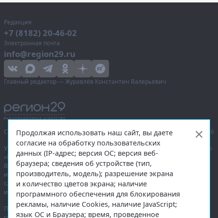
Редакция
+7 (8182) 20-46-02
Электронная почта
info@region29.ru
Главный редактор — Журавлёв Константин Валерьевич
Сетевое издание «Информационное агентство Регион 29»,
© 2016–2026
Продолжая использовать наш сайт, вы даете
согласие на обработку пользовательских
Учредитель — общество с ограниченной ответственностью «Агентство
данных (IP-адрес; версия ОС; версия веб-
«Правда Севера».
браузера; сведения об устройстве (тип,
Выписка из реестра зарегистрированных средств массовой
производитель, модель); разрешение экрана
информации:
ЭЛ № ФС 77-74226
от 09.11.2018 выдано Федеральной
и количество цветов экрана; наличие
службой по надзору в сфере связи, информационных технологий
и массовых коммуникаций (Роскомнадзор).
программного обеспечения для блокирования
рекламы, наличие Cookies, наличие JavaScript;
При полном или частичном использовании любых материалов
язык ОС и Браузера; время, проведенное
гиперссылка на
region29.ru
обязательна. Копирование материалов без