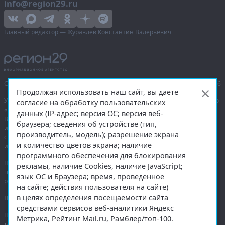
info@region29.ru
Главный редактор — Журавлёв Константин Валерьевич
Сетевое издание «Информационное агентство Регион 29»,
© 2016–2026
Продолжая использовать наш сайт, вы даете
Учредитель — общество с ограниченной ответственностью «Агентство
согласие на обработку пользовательских
«Правда Севера».
данных (IP-адрес; версия ОС; версия веб-
Выписка из реестра зарегистрированных средств массовой
браузера; сведения об устройстве (тип,
информации:
ЭЛ № ФС 77-74226
от 09.11.2018 выдано Федеральной
производитель, модель); разрешение экрана
службой по надзору в сфере связи, информационных технологий
и количество цветов экрана; наличие
и массовых коммуникаций (Роскомнадзор).
программного обеспечения для блокирования
При полном или частичном использовании любых материалов
рекламы, наличие Cookies, наличие JavaScript;
гиперссылка на
region29.ru
обязательна. Копирование материалов без
язык ОС и Браузера; время, проведенное
разрешения администрации сайта запрещено.
на сайте; действия пользователя на сайте)
в целях определения посещаемости сайта
Правовая информация
.
средствами сервисов веб-аналитики Яндекс
На информационном ресурсе применяются
рекомендательные
Метрика, Рейтинг Mail.ru, Рамблер/топ-100.
технологии
.