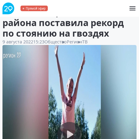
Жительница Ленского
Прямой эфир
района поставила рекорд
по стоянию на гвоздях
9 августа 2022
15:23
Общество
Регион
ТВ