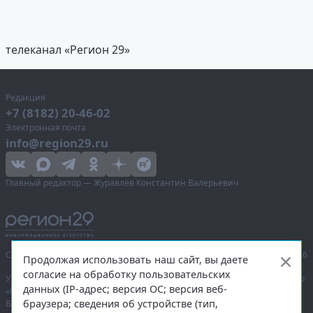
телеканал «Регион 29»
Редакция
+7 (8182) 20-46-02
Электронная почта
info@region29.ru
Главный редактор — Журавлёв Константин Валерьевич
Сетевое издание «Информационное агентство Регион 29»,
© 2016–2026
Продолжая использовать наш сайт, вы даете
согласие на обработку пользовательских
Учредитель — общество с ограниченной ответственностью «Агентство
данных (IP-адрес; версия ОС; версия веб-
«Правда Севера».
браузера; сведения об устройстве (тип,
Выписка из реестра зарегистрированных средств массовой