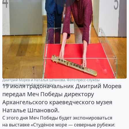
Дмитрий Морев и Наталья Шпанова. Фото пресс-службы
администрации Архангельска.
19 июля градоначальник Дмитрий Морев
передал Меч Победы директору
Архангельского краеведческого музея
Наталье Шпановой.
С этого дня Меч Победы будет экспонироваться
на выставке «Студёное море — северные рубежи: