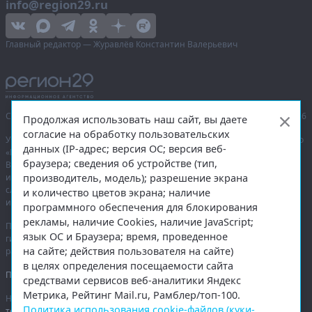
info@region29.ru
Главный редактор — Журавлёв Константин Валерьевич
Сетевое издание «Информационное агентство Регион 29»,
© 2016–2026
Продолжая использовать наш сайт, вы даете
согласие на обработку пользовательских
Учредитель — общество с ограниченной ответственностью «Агентство
данных (IP-адрес; версия ОС; версия веб-
«Правда Севера».
браузера; сведения об устройстве (тип,
Выписка из реестра зарегистрированных средств массовой
производитель, модель); разрешение экрана
информации:
ЭЛ № ФС 77-74226
от 09.11.2018 выдано Федеральной
службой по надзору в сфере связи, информационных технологий
и количество цветов экрана; наличие
и массовых коммуникаций (Роскомнадзор).
программного обеспечения для блокирования
рекламы, наличие Cookies, наличие JavaScript;
При полном или частичном использовании любых материалов
язык ОС и Браузера; время, проведенное
гиперссылка на
region29.ru
обязательна. Копирование материалов без
на сайте; действия пользователя на сайте)
разрешения администрации сайта запрещено.
в целях определения посещаемости сайта
Правовая информация
.
средствами сервисов веб-аналитики Яндекс
Метрика, Рейтинг Mail.ru, Рамблер/топ-100.
На информационном ресурсе применяются
рекомендательные
Политика использования cookie-файлов (куки-
технологии
.