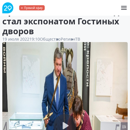
Архангельский Меч Победы
Прямой эфир
стал экспонатом Гостиных
дворов
19 июля 2022
19:10
Общество
Регион
ТВ