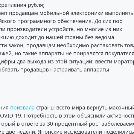
крепления рубля;
ает продавцам мобильной электроники выполнять
йского программного обеспечения. До сих пор
и производители устройств, но многие из них
дукцию доходит до нашей страны без ведома
сти закон, продавцам необходимо распаковать тов
ажей, но такие аппараты не понравятся покупател
фры два выхода из этой ситуации: ввести морато
 обязать продавцов настраивать аппараты
ения
призвала
страны всего мира вернуть масочны
COVID-19. Потребность в этом объяснили активнос
орый в ответе за 30-процентный рост заболеваем
ие две недели. Японские исследователи поделилис