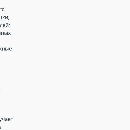
ся
шки,
лей;
упных
ёжные
й
учает
в