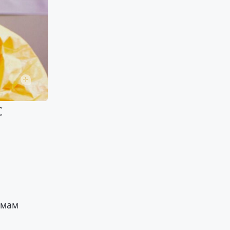
С
ммам