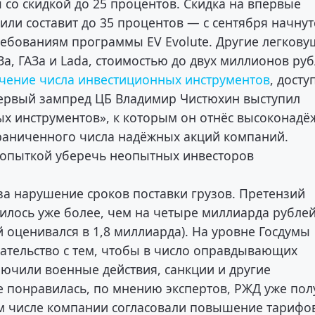
со скидкой до 25 процентов. Скидка на впервые
ли составит до 35 процентов — с сентября начнут
ебованиям программы EV Evolute. Другие легкову
а, ГАЗа и Lada, стоимостью до двух миллионов руб
чение числа инвестиционных инструментов
, дост
ервый зампред ЦБ Владимир Чистюхин выступил
тых инструментов», к которым он отнёс высоконад
раниченного числа надёжных акций компаний.
опыткой уберечь неопытных инвесторов
за нарушение сроков поставки грузов. Претензий
илось уже более, чем на четыре миллиарда рубле
 оценивался в 1,8 миллиарда). На уровне Госдумы
ательство с тем, чтобы в число оправдывающих
ючили военные действия, санкции и другие
не понравилась, по мнению экспертов, РЖД уже пол
ом числе компании согласовали повышение тарифо