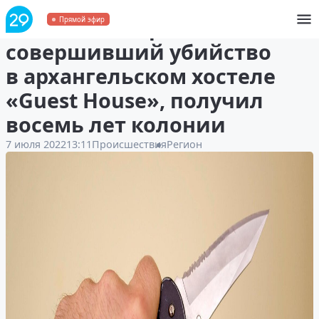
Житель Самары,
Прямой эфир
совершивший убийство
в архангельском хостеле
«Guest House», получил
восемь лет колонии
7 июля 2022
13:11
Происшествия
Регион