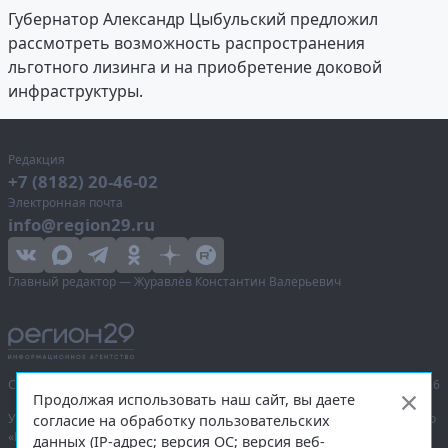
Губернатор Александр Цыбульский предложил
рассмотреть возможность распространения
льготного лизинга и на приобретение доковой
инфраструктуры.
Редакция
+7 (8182) 20-46-02
Электронная почта
info@region29.ru
Главный редактор — Журавлёв Константин Валерьевич
Сетевое издание «Информационное агентство Регион 29»,
© 2016–2026
Продолжая использовать наш сайт, вы даете
Учредитель — общество с ограниченной ответственностью «Агентство
согласие на обработку пользовательских
«Правда Севера».
данных (IP-адрес; версия ОС; версия веб-