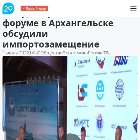
На судостроительном
Прямой эфир
форуме в Архангельске
обсудили
импортозамещение
1 июля 2022
14:40
Общество
Экономика
Регион
ТВ