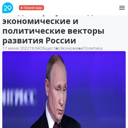
Владимир Путин задал
Прямой эфир
экономические и
политические векторы
развития России
17 июня 2022
19:04
Общество
Экономика
Политика