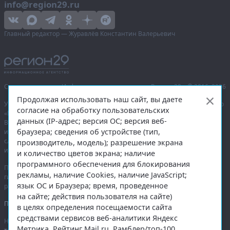
info@region29.ru
Главный редактор — Журавлёв Константин Валерьевич
Сетевое издание «Информационное агентство Регион 29»,
© 2016–2026
Продолжая использовать наш сайт, вы даете
Учредитель — общество с ограниченной ответственностью «Агентство
согласие на обработку пользовательских
«Правда Севера».
данных (IP-адрес; версия ОС; версия веб-
Выписка из реестра зарегистрированных средств массовой
браузера; сведения об устройстве (тип,
информации:
ЭЛ № ФС 77-74226
от 09.11.2018 выдано Федеральной
службой по надзору в сфере связи, информационных технологий
производитель, модель); разрешение экрана
и массовых коммуникаций (Роскомнадзор).
и количество цветов экрана; наличие
программного обеспечения для блокирования
При полном или частичном использовании любых материалов
рекламы, наличие Cookies, наличие JavaScript;
гиперссылка на
region29.ru
обязательна. Копирование материалов без
язык ОС и Браузера; время, проведенное
разрешения администрации сайта запрещено.
на сайте; действия пользователя на сайте)
Правовая информация
.
в целях определения посещаемости сайта
средствами сервисов веб-аналитики Яндекс
На информационном ресурсе применяются
рекомендательные
Метрика, Рейтинг Mail.ru, Рамблер/топ-100.