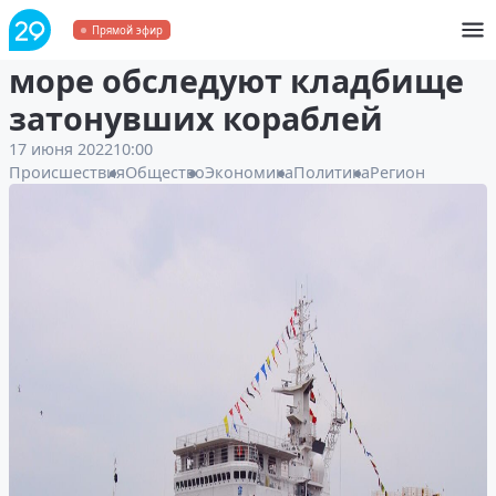
Пока вы спали: в Белом
Прямой эфир
море обследуют кладбище
затонувших кораблей
17 июня 2022
10:00
Происшествия
Общество
Экономика
Политика
Регион