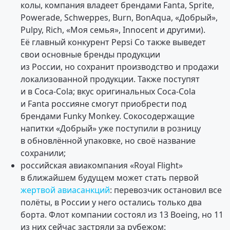
колы, компания владеет брендами Fanta, Sprite,
Powerade, Schweppes, Burn, BonAqua, «Добрый»,
Pulpy, Rich, «Моя семья», Innocent и другими).
Её главный конкурент Pepsi Co также выведет
свои основные бренды продукции
из России, но сохранит производство и продажи
локализованной продукции. Также поступят
и в Coca-Cola; вкус оригинальных Coca-Cola
и Fanta россияне смогут приобрести под
брендами Funky Monkey. Сокосодержащие
напитки «Добрый» уже поступили в розницу
в обновлённой упаковке, но своё название
сохранили;
российская авиакомпания «Royal Flight»
в ближайшем будущем может стать первой
жертвой авиасанкций
: перевозчик остановил все
полёты, в России у него остались только два
борта. Флот компании состоял из 13 Boeing, но 11
из них сейчас застряли за рубежом: