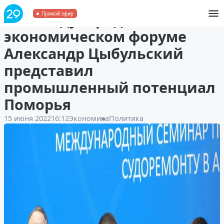
На международном
Прямой эфир
экономическом форуме
Александр Цыбульский
представил
промышленный потенциал
Поморья
15 июня 2022
16:12
Экономика
Политика