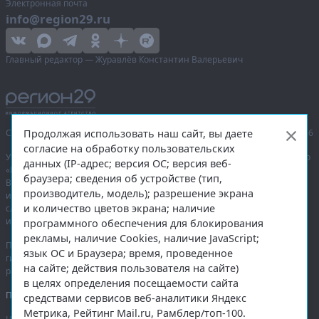
Электронная почта
info@region29.ru
Главный редактор — Журавлёв Константин Валерьевич
Продолжая использовать наш сайт, вы даете
Сетевое издание «Информационное агентство Регион 29»,
© 2016–2026
согласие на обработку пользовательских
Учредитель — общество с ограниченной ответственностью «Агентство
данных (IP-адрес; версия ОС; версия веб-
«Правда Севера».
браузера; сведения об устройстве (тип,
Выписка из реестра зарегистрированных средств массовой
производитель, модель); разрешение экрана
информации:
ЭЛ № ФС 77-74226
от 09.11.2018 выдано Федеральной
и количество цветов экрана; наличие
службой по надзору в сфере связи, информационных технологий
и массовых коммуникаций (Роскомнадзор).
программного обеспечения для блокирования
рекламы, наличие Cookies, наличие JavaScript;
При полном или частичном использовании любых материалов
язык ОС и Браузера; время, проведенное
гиперссылка на
region29.ru
обязательна. Копирование материалов без
на сайте; действия пользователя на сайте)
разрешения администрации сайта запрещено.
в целях определения посещаемости сайта
Правовая информация
.
средствами сервисов веб-аналитики Яндекс
Метрика, Рейтинг Mail.ru, Рамблер/топ-100.