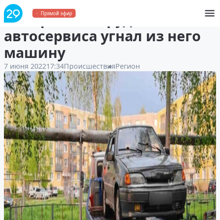
В Мирном сотрудник
Прямой эфир
автосервиса угнал из него
машину
7 июня 2022
17:34
Происшествия
Регион