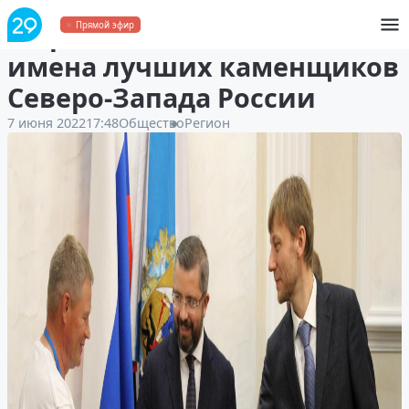
В Архангельске назвали
Прямой эфир
имена лучших каменщиков
Северо-Запада России
7 июня 2022
17:48
Общество
Регион