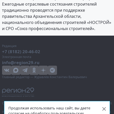
Ежегодные отраслевые состязания строителей
традиционно проводятся при поддержке
правительства Архангельской области,
национального объединения строителей «НОСТРОЙ»
и СРО «Союз профессиональных строителей».
Редакция
+7 (8182) 20-46-02
Электронная почта
info@region29.ru
Главный редактор — Журавлёв Константин Валерьевич
Сетевое издание «Информационное агентство Регион 29»,
© 2016–2026
Продолжая использовать наш сайт, вы даете
Учредитель — общество с ограниченной ответственностью «Агентство
согласие на обработку пользовательских