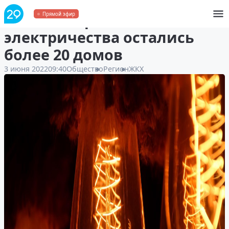
3 июня в Архангельске без
Прямой эфир
электричества остались
более 20 домов
3 июня 2022
09:40
Общество
Регион
ЖКХ