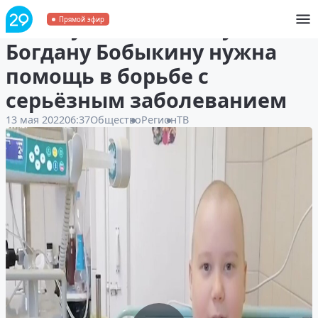
Юному котлашанину
Прямой эфир
Богдану Бобыкину нужна
помощь в борьбе с
серьёзным заболеванием
13 мая 2022
06:37
Общество
Регион
ТВ