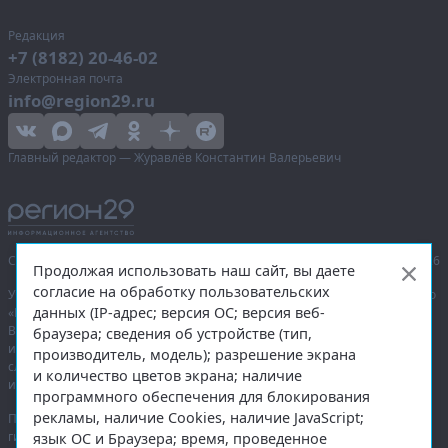
Редакция
+7 (8182) 20-46-02
Электронная почта
info@region29.ru
Главный редактор — Журавлёв Константин Валерьевич
Сетевое издание «Информационное агентство Регион 29»,
© 2016–2026
Продолжая использовать наш сайт, вы даете
согласие на обработку пользовательских
Учредитель — общество с ограниченной ответственностью «Агентство
данных (IP-адрес; версия ОС; версия веб-
«Правда Севера».
Выписка из реестра зарегистрированных средств массовой
браузера; сведения об устройстве (тип,
информации:
ЭЛ № ФС 77-74226
от 09.11.2018 выдано Федеральной
производитель, модель); разрешение экрана
службой по надзору в сфере связи, информационных технологий
и количество цветов экрана; наличие
и массовых коммуникаций (Роскомнадзор).
программного обеспечения для блокирования
рекламы, наличие Cookies, наличие JavaScript;
При полном или частичном использовании любых материалов
гиперссылка на
region29.ru
обязательна. Копирование материалов без
язык ОС и Браузера; время, проведенное