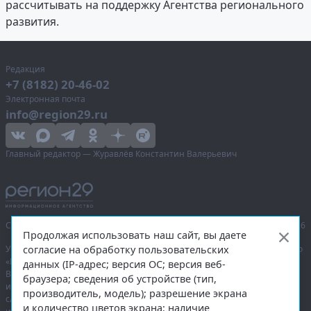
рассчитывать на поддержку Агентства регионального
развития.
Редакция
+7 (8182) 20-46-02
Электронная почта
info@region29.ru
Главный редактор — Журавлёв Константин Валерьевич
Сетевое издание «Информационное агентство Регион 29»,
© 2016–2026
Продолжая использовать наш сайт, вы даете
согласие на обработку пользовательских
Учредитель — общество с ограниченной ответственностью «Агентство
«Правда Севера».
данных (IP-адрес; версия ОС; версия веб-
Выписка из реестра зарегистрированных средств массовой
браузера; сведения об устройстве (тип,
информации:
ЭЛ № ФС 77-74226
от 09.11.2018 выдано Федеральной
производитель, модель); разрешение экрана
службой по надзору в сфере связи, информационных технологий
и количество цветов экрана; наличие