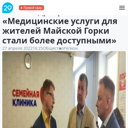
Александр Фролов:
Прямой эфир
«Медицинские услуги для
жителей Майской Горки
стали более доступными»
27 апреля 2022
16:25
Общество
Регион