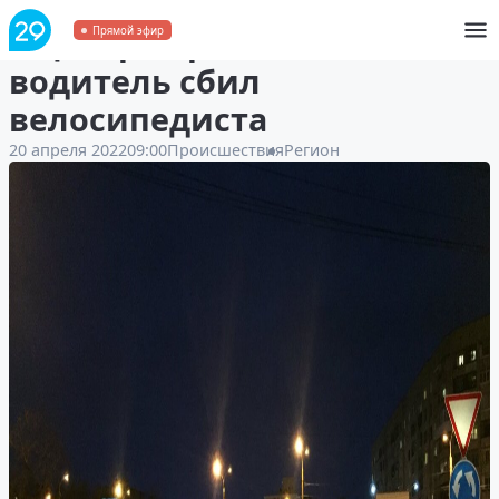
В центре Архангельска
Прямой эфир
водитель сбил
велосипедиста
20 апреля 2022
09:00
Происшествия
Регион