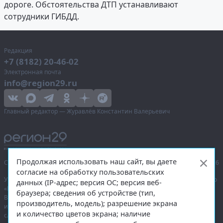
дороге. Обстоятельства ДТП устанавливают
сотрудники ГИБДД.
Редакция
+7 (8182) 20-46-02
Электронная почта
info@region29.ru
Главный редактор — Журавлёв Константин Валерьевич
Продолжая использовать наш сайт, вы даете
Сетевое издание «Информационное агентство Регион 29»,
© 2016–2026
согласие на обработку пользовательских
Учредитель — общество с ограниченной ответственностью «Агентство
данных (IP-адрес; версия ОС; версия веб-
«Правда Севера».
браузера; сведения об устройстве (тип,
Выписка из реестра зарегистрированных средств массовой
производитель, модель); разрешение экрана
информации:
ЭЛ № ФС 77-74226
от 09.11.2018 выдано Федеральной
и количество цветов экрана; наличие
службой по надзору в сфере связи, информационных технологий