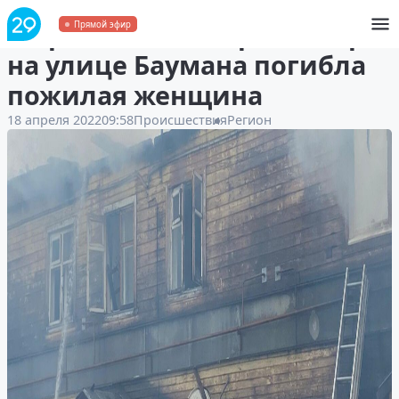
В Архангельске при пожаре
Прямой эфир
на улице Баумана погибла
пожилая женщина
18 апреля 2022
09:58
Происшествия
Регион