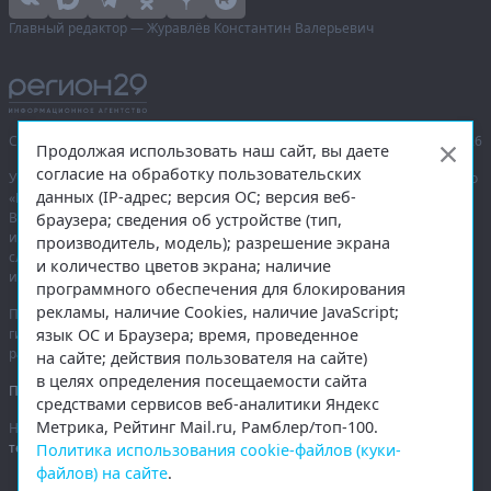
Главный редактор — Журавлёв Константин Валерьевич
Сетевое издание «Информационное агентство Регион 29»,
© 2016–2026
Продолжая использовать наш сайт, вы даете
согласие на обработку пользовательских
Учредитель — общество с ограниченной ответственностью «Агентство
данных (IP-адрес; версия ОС; версия веб-
«Правда Севера».
Выписка из реестра зарегистрированных средств массовой
браузера; сведения об устройстве (тип,
информации:
ЭЛ № ФС 77-74226
от 09.11.2018 выдано Федеральной
производитель, модель); разрешение экрана
службой по надзору в сфере связи, информационных технологий
и количество цветов экрана; наличие
и массовых коммуникаций (Роскомнадзор).
программного обеспечения для блокирования
рекламы, наличие Cookies, наличие JavaScript;
При полном или частичном использовании любых материалов
язык ОС и Браузера; время, проведенное
гиперссылка на
region29.ru
обязательна. Копирование материалов без
разрешения администрации сайта запрещено.
на сайте; действия пользователя на сайте)
в целях определения посещаемости сайта
Правовая информация
.
средствами сервисов веб-аналитики Яндекс
Метрика, Рейтинг Mail.ru, Рамблер/топ-100.
На информационном ресурсе применяются
рекомендательные
технологии
.
Политика использования cookie-файлов (куки-
файлов) на сайте
.