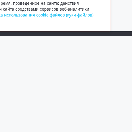
 время, проведенное на сайте; действия
и сайта средствами сервисов веб-аналитики
а использования cookie-файлов (куки-файлов)
Сетевое издание «Информационно
Учредитель — общество с ограни
Выписка из реестра зарегистрир
от 09.11.2018 выдано Федеральн
и массовых коммуникаций (Роск
При полном или частичном испо
обязательна. Копирование матер
Правовая информация
.
На информационном ресурсе пр