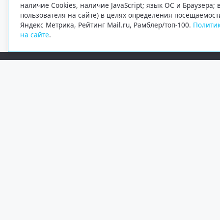
наличие Cookies, наличие JavaScript; язык ОС и Браузера;
пользователя на сайте) в целях определения посещаемост
Яндекс Метрика, Рейтинг Mail.ru, Рамблер/топ-100.
Политик
на сайте
.
Редакция
Электронная почта
+7 (8182) 20-46-02
info@region29.ru
Главный редактор — Журавлёв Константин Валерьевич