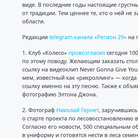
виде. В последние годы настоящие грустн
от традиции. Тем ценнее те, кто о ней не 
области.
Редакции
telegram-канала «Регион 29»
на 
1. Клуб «Колесо»
провозгласил
сегодня 10
по этому поводу. Желающим заказать сто
ссылку на видеоклип Never Gonna Give Yo
мем, известный как «рикроллинг» — когда
ссылку именно на эту песню. Также к об
фотографию Элтона Джона.
2. Фотограф
Николай Гернет
, заручившись
о старте проекта по лесовосстановлению 
Согласно его новости, 500 специальным 
в униформу и готовятся нести в леса сем