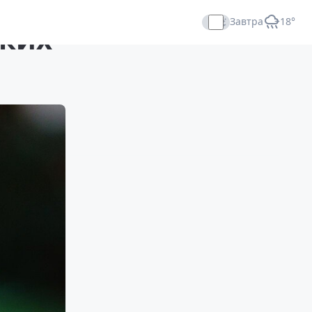
Завтра
+18°
ских
Прямой эфир