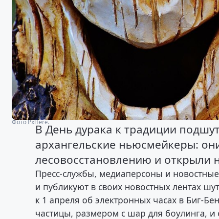
Фото PxHere.
В День дурака к традиции подшу
архангельские ньюсмейкеры: они
лесовосстановлению и открыли 
Пресс-службы, медиаперсоны и новостные 
и публикуют в своих новостных лентах ш
к 1 апреля об электронных часах в Биг-Б
частицы, размером с шар для боулинга, и 