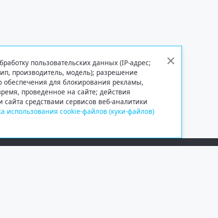
бработку пользовательских данных (IP-адрес;
тип, производитель, модель); разрешение
го обеспечения для блокирования рекламы,
 время, проведенное на сайте; действия
и сайта средствами сервисов веб-аналитики
а использования cookie-файлов (куки-файлов)
Сетевое издание «Информационно
Учредитель — общество с ограни