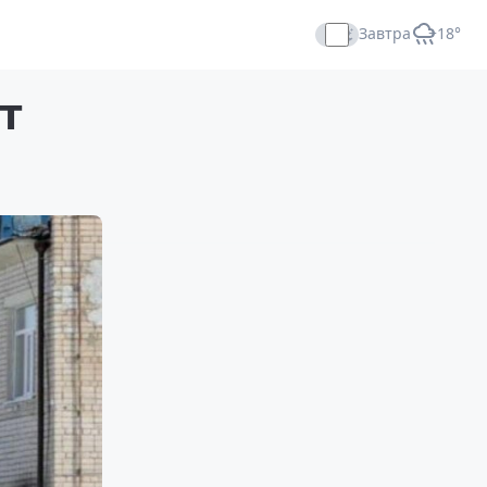
Завтра
+18°
Прямой эфир
т