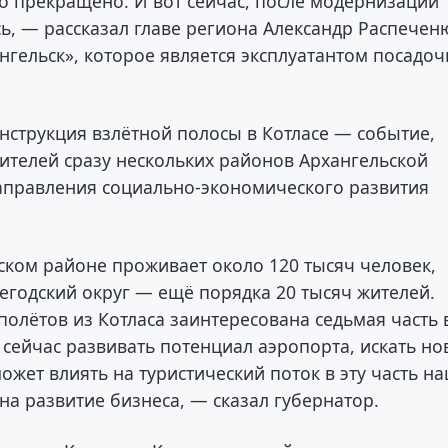
о прекращено. И вот сейчас, после модернизации
сь, — рассказал главе региона Александр Распечен
гельск», которое является эксплуатантом посадо
нструкция взлётной полосы в Котласе — событие,
ителей сразу нескольких районов Архангельской
направления социально-экономического развития
сском районе проживает около 120 тысяч человек,
егодский округ — ещё порядка 20 тысяч жителей.
полётов из Котласа заинтересована седьмая часть 
 сейчас развивать потенциал аэропорта, искать н
ожет влиять на туристический поток в эту часть н
 на развитие бизнеса, — сказал губернатор.