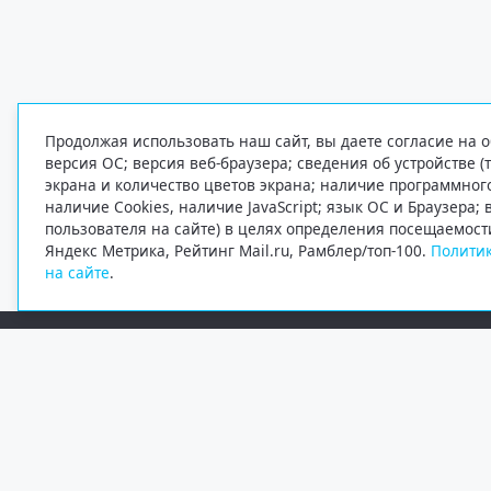
Продолжая использовать наш сайт, вы даете согласие на о
версия ОС; версия веб-браузера; сведения об устройстве (
экрана и количество цветов экрана; наличие программно
наличие Cookies, наличие JavaScript; язык ОС и Браузера;
пользователя на сайте) в целях определения посещаемост
Яндекс Метрика, Рейтинг Mail.ru, Рамблер/топ-100.
Политик
на сайте
.
Редакция
Электронная почта
+7 (8182) 20-46-02
info@region29.ru
Главный редактор — Журавлёв Константин Валерьевич