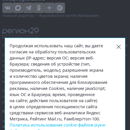
Главный редактор — Журавлёв Константин Валерьевич
Продолжая использовать наш сайт, вы даете
Сетевое издание «Информационное агентство Регион 29»,
© 2016–2026
согласие на обработку пользовательских
Учредитель — общество с ограниченной ответственностью «Агентство
данных (IP-адрес; версия ОС; версия веб-
«Правда Севера».
браузера; сведения об устройстве (тип,
Выписка из реестра зарегистрированных средств массовой
производитель, модель); разрешение экрана
информации:
ЭЛ № ФС 77-74226
от 09.11.2018 выдано Федеральной
и количество цветов экрана; наличие
службой по надзору в сфере связи, информационных технологий
и массовых коммуникаций (Роскомнадзор).
программного обеспечения для блокирования
рекламы, наличие Cookies, наличие JavaScript;
При полном или частичном использовании любых материалов
язык ОС и Браузера; время, проведенное
гиперссылка на
region29.ru
обязательна. Копирование материалов без
на сайте; действия пользователя на сайте)
разрешения администрации сайта запрещено.
в целях определения посещаемости сайта
Правовая информация
.
средствами сервисов веб-аналитики Яндекс
Метрика, Рейтинг Mail.ru, Рамблер/топ-100.
На информационном ресурсе применяются
рекомендательные
Политика использования cookie-файлов (куки-
технологии
.