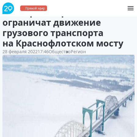
С 1 марта в Архангельске
Прямой эфир
ограничат движение
грузового транспорта
на Краснофлотском мосту
28 февраля 2022
17:46
Общество
Регион