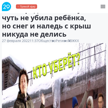
В Северодвинске сосулька
Прямой эфир
чуть не убила ребёнка,
но снег и наледь с крыш
никуда не делись
27 февраля 2022
11:37
Общество
Регион
ТВ
ЖКХ