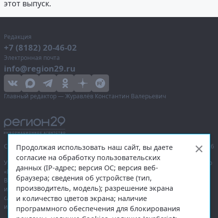
этот выпуск.
Редакция
+7 (8182) 20-46-02
Электронная почта
info@region29.ru
Главный редактор — Журавлёв Константин Валерьевич
Сетевое издание «Информационное агентство Регион 29»,
© 2016–2026
Продолжая использовать наш сайт, вы даете
согласие на обработку пользовательских
Учредитель — общество с ограниченной ответственностью «Агентство
данных (IP-адрес; версия ОС; версия веб-
«Правда Севера».
браузера; сведения об устройстве (тип,
Выписка из реестра зарегистрированных средств массовой
производитель, модель); разрешение экрана
информации:
ЭЛ № ФС 77-74226
от 09.11.2018 выдано Федеральной
и количество цветов экрана; наличие
службой по надзору в сфере связи, информационных технологий
и массовых коммуникаций (Роскомнадзор).
программного обеспечения для блокирования