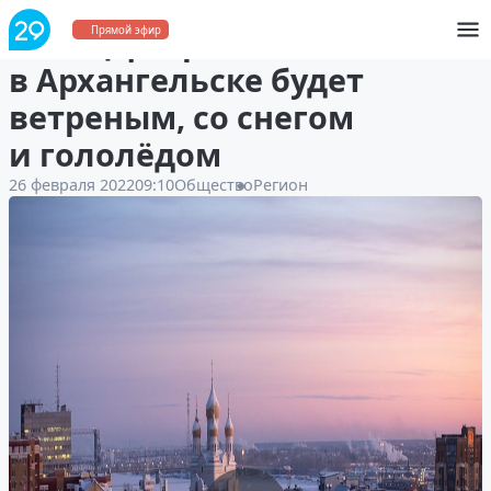
Конец февраля
Прямой эфир
в Архангельске будет
ветреным, со снегом
и гололёдом
26 февраля 2022
09:10
Общество
Регион