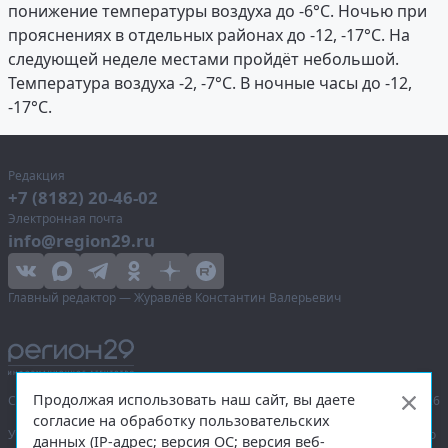
понижение температуры воздуха до -6°C. Ночью при
прояснениях в отдельных районах до -12, -17°C. На
следующей неделе местами пройдёт небольшой.
Температура воздуха -2, -7°C. В ночные часы до -12,
-17°C.
Редакция
+7 (8182) 20-46-02
Электронная почта
info@region29.ru
Главный редактор — Журавлёв Константин Валерьевич
Продолжая использовать наш сайт, вы даете
Сетевое издание «Информационное агентство Регион 29»,
© 2016–2026
согласие на обработку пользовательских
Учредитель — общество с ограниченной ответственностью «Агентство
данных (IP-адрес; версия ОС; версия веб-