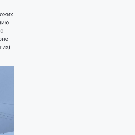
хожих
ению
го
оне
гих)