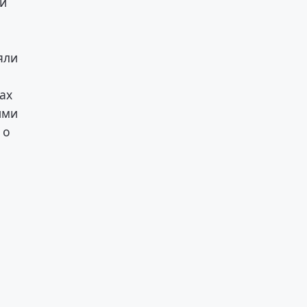
ти
яли
ах
ими
 о