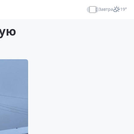
Завтра
+19°
Прямой эфир
ную