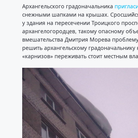
Архангельского градоначальника
приглас
снежными шапками на крышах. Сросшийся
у здания на пересечении Троицкого просп
архангелогородцев, такому опасному объе
вмешательства Дмитрия Морева проблему 
решить архангельскому градоначальнику н
«карнизов» переживать стоит местным вла