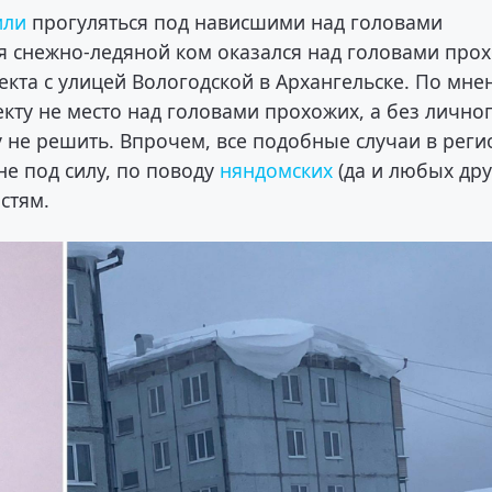
или
прогуляться под нависшими над головами
 снежно-ледяной ком оказался над головами про
екта с улицей Вологодской в Архангельске. По мн
кту не место над головами прохожих, а без лично
не решить. Впрочем, все подобные случаи в реги
е под силу, по поводу
няндомских
(да и любых дру
стям.