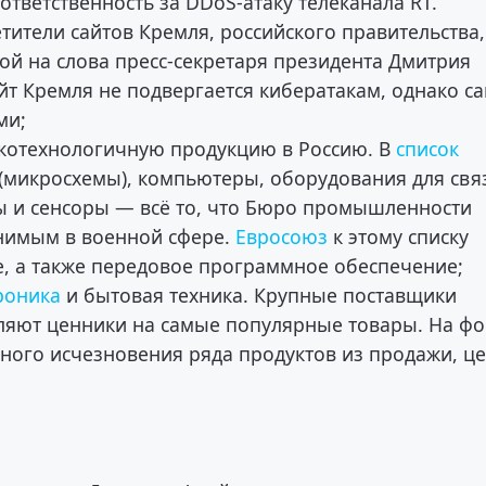
тветственность за DDoS-атаку телеканала RT.
етители сайтов Кремля, российского правительства,
ой на слова пресс-секретаря президента Дмитрия
йт Кремля не подвергается кибератакам, однако са
ми;
окотехнологичную продукцию в Россию. В
список
микросхемы), компьютеры, оборудования для свя
ы и сенсоры — всё то, что Бюро промышленности
нимым в военной сфере.
Евросоюз
к этому списку
, а также передовое программное обеспечение;
роника
и бытовая техника. Крупные поставщики
яют ценники на самые популярные товары. На ф
лного исчезновения ряда продуктов из продажи, ц