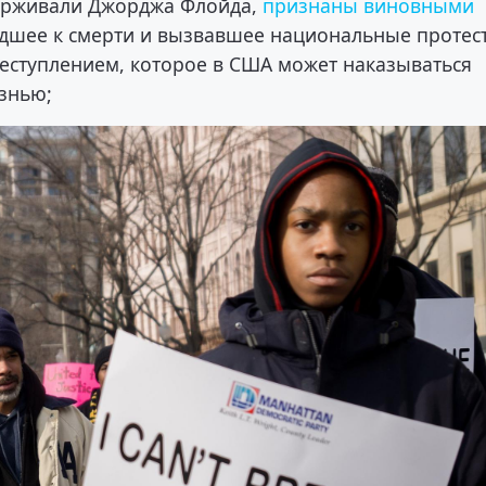
держивали Джорджа Флойда,
признаны виновными
едшее к смерти и вызвавшее национальные протес
еступлением, которое в США может наказываться
знью;