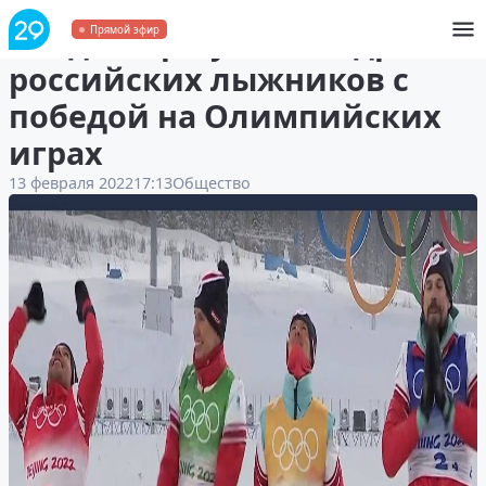
Владимир Путин поздравил
Прямой эфир
российских лыжников с
победой на Олимпийских
играх
13 февраля 2022
17:13
Общество