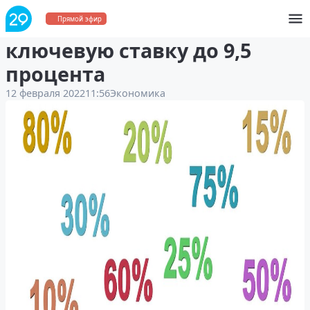
Банк России повысил
Прямой эфир
ключевую ставку до 9,5
процента
12 февраля 2022
11:56
Экономика