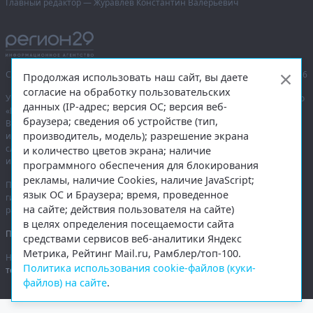
Главный редактор — Журавлёв Константин Валерьевич
Сетевое издание «Информационное агентство Регион 29»,
© 2016–2026
Продолжая использовать наш сайт, вы даете
согласие на обработку пользовательских
Учредитель — общество с ограниченной ответственностью «Агентство
данных (IP-адрес; версия ОС; версия веб-
«Правда Севера».
браузера; сведения об устройстве (тип,
Выписка из реестра зарегистрированных средств массовой
производитель, модель); разрешение экрана
информации:
ЭЛ № ФС 77-74226
от 09.11.2018 выдано Федеральной
службой по надзору в сфере связи, информационных технологий
и количество цветов экрана; наличие
и массовых коммуникаций (Роскомнадзор).
программного обеспечения для блокирования
рекламы, наличие Cookies, наличие JavaScript;
При полном или частичном использовании любых материалов
язык ОС и Браузера; время, проведенное
гиперссылка на
region29.ru
обязательна. Копирование материалов без
на сайте; действия пользователя на сайте)
разрешения администрации сайта запрещено.
в целях определения посещаемости сайта
Правовая информация
.
средствами сервисов веб-аналитики Яндекс
Метрика, Рейтинг Mail.ru, Рамблер/топ-100.
На информационном ресурсе применяются
рекомендательные
Политика использования cookie-файлов (куки-
технологии
.
файлов) на сайте
.