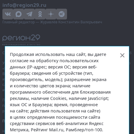
info@region29.ru
Главный редактор — Журавлёв Константин Валерьевич
Сетевое издание «Информационное агентство Регион 29»,
© 2016–2026
Продолжая использовать наш сайт, вы даете
согласие на обработку пользовательских
Учредитель — общество с ограниченной ответственностью «Агентство
данных (IP-адрес; версия ОС; версия веб-
«Правда Севера».
браузера; сведения об устройстве (тип,
Выписка из реестра зарегистрированных средств массовой
производитель, модель); разрешение экрана
информации:
ЭЛ № ФС 77-74226
от 09.11.2018 выдано Федеральной
службой по надзору в сфере связи, информационных технологий
и количество цветов экрана; наличие
и массовых коммуникаций (Роскомнадзор).
программного обеспечения для блокирования
рекламы, наличие Cookies, наличие JavaScript;
При полном или частичном использовании любых материалов
язык ОС и Браузера; время, проведенное
гиперссылка на
region29.ru
обязательна. Копирование материалов без
на сайте; действия пользователя на сайте)
разрешения администрации сайта запрещено.
в целях определения посещаемости сайта
Правовая информация
.
средствами сервисов веб-аналитики Яндекс
Метрика, Рейтинг Mail.ru, Рамблер/топ-100.
На информационном ресурсе применяются
рекомендательные