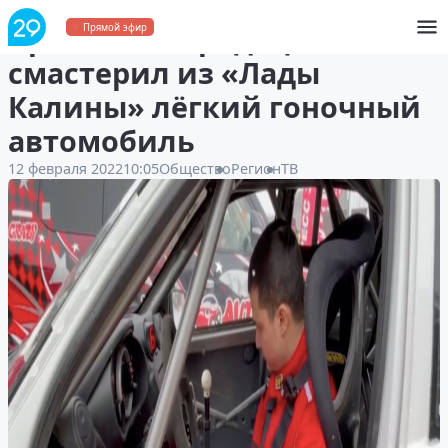
Архангелогородец
Прямой эфир
смастерил из «Лады
Калины» лёгкий гоночный
автомобиль
12 февраля 2022
10:05
Общество
Регион
ТВ