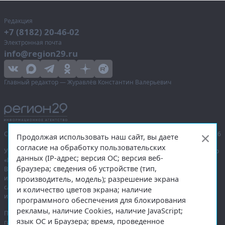
Редакция
+7 (8182) 20-46-02
Электронная почта
info@region29.ru
Главный редактор — Журавлёв Константин Валерьевич
Сетевое издание «Информационное агентство Регион 29»,
© 2016–2026
Продолжая использовать наш сайт, вы даете
согласие на обработку пользовательских
Учредитель — общество с ограниченной ответственностью «Агентство
данных (IP-адрес; версия ОС; версия веб-
«Правда Севера».
браузера; сведения об устройстве (тип,
Выписка из реестра зарегистрированных средств массовой
информации:
ЭЛ № ФС 77-74226
от 09.11.2018 выдано Федеральной
производитель, модель); разрешение экрана
службой по надзору в сфере связи, информационных технологий
и количество цветов экрана; наличие
и массовых коммуникаций (Роскомнадзор).
программного обеспечения для блокирования
рекламы, наличие Cookies, наличие JavaScript;
При полном или частичном использовании любых материалов
язык ОС и Браузера; время, проведенное
гиперссылка на
region29.ru
обязательна. Копирование материалов без