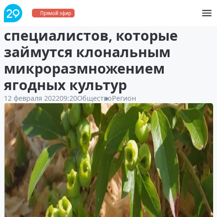
В САФУ готовят
Прямой эфир
специалистов, которые
займутся клональным
микроразмножением
ягодных культур
12 февраля 2022
09:20
Общество
Регион