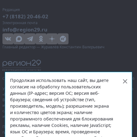
Редакция
+7 (8182) 20-46-02
Электронная почта
info@region29.ru
Главный редактор — Журавлёв Константин Валерьевич
Сетевое издание «Информационное агентство Регион 29»,
© 2016–2026
Продолжая использовать наш сайт, вы даете
согласие на обработку пользовательских
Учредитель — общество с ограниченной ответственностью «Агентство
данных (IP-адрес; версия ОС; версия веб-
«Правда Севера».
браузера; сведения об устройстве (тип,
Выписка из реестра зарегистрированных средств массовой
информации:
ЭЛ № ФС 77-74226
от 09.11.2018 выдано Федеральной
производитель, модель); разрешение экрана
службой по надзору в сфере связи, информационных технологий
и количество цветов экрана; наличие
и массовых коммуникаций (Роскомнадзор).
программного обеспечения для блокирования
рекламы, наличие Cookies, наличие JavaScript;
При полном или частичном использовании любых материалов
язык ОС и Браузера; время, проведенное
гиперссылка на
region29.ru
обязательна. Копирование материалов без