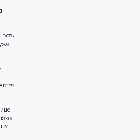
0
ность
 уже
о
вятся
лице
ектов
рых