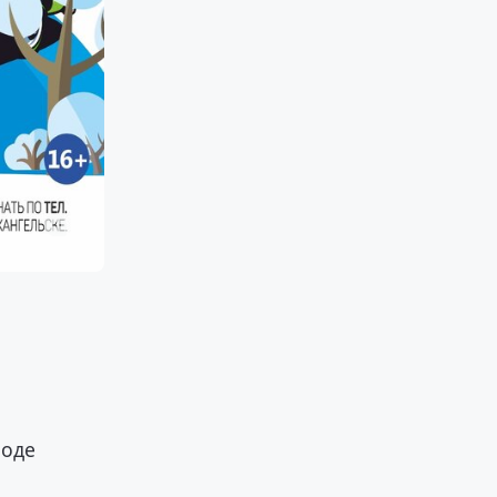
и
роде