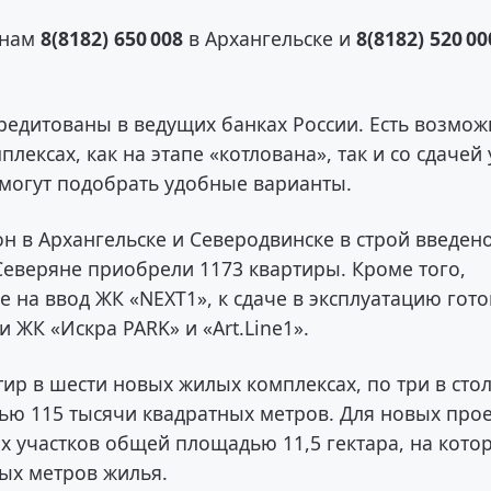
онам
8(8182) 650 008
в Архангельске и
8(8182) 520 00
редитованы в ведущих банках России. Есть возмож
ексах, как на этапе «котлована», так и со сдачей
омогут подобрать удобные варианты.
он в Архангельске и Северодвинске в строй введен
Северяне приобрели 1173 квартиры. Кроме того,
 на ввод ЖК «NEXT1», к сдаче в эксплуатацию гото
 ЖК «Искра PARK» и «Art.Line1».
ир в шести новых жилых комплексах, по три в сто
ю 115 тысячи квадратных метров. Для новых про
х участков общей площадью 11,5 гектара, на кото
ых метров жилья.