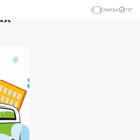
Завтра
+18°
ах
Прямой эфир