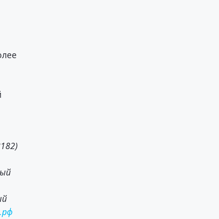
олее
й
8182)
вый
ый
м.рф