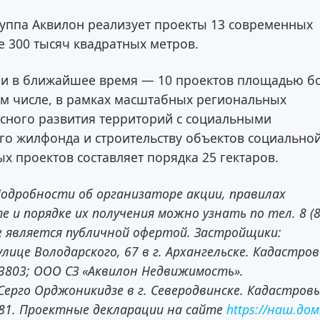
руппа Аквилон реализует проекты 13 современных
 300 тысяч квадратных метров.
ции в ближайшее время — 10 проектов площадью б
ом числе, в рамках масштабных региональных
сного развития территорий с социальными
го жилфонда и строительству объектов социально
х проектов составляет порядка 25 гектаров.
 Подробности об организаторе акции, правилах
те и порядке их получения можно узнать по тел. 8 (
 не является публичной офертой. Застройщики:
лице Володарского, 67 в г. Архангельске. Кадастро
:3803; ООО СЗ «Аквилон Недвижимость».
Серго Орджоникидзе в г. Северодвинске. Кадастров
:81. Проектные декларации на сайте
https://наш.до