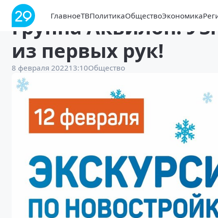
Главное
ТВ
Политика
Общество
Экономика
Рег
Группа Аквилон: Уз
из первых рук!
8 февраля 2022
13:10
Общество