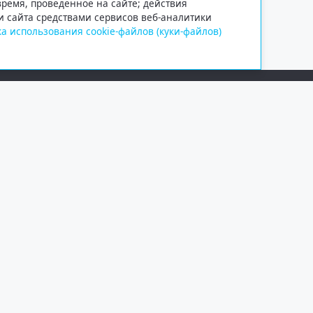
 время, проведенное на сайте; действия
и сайта средствами сервисов веб-аналитики
а использования cookie-файлов (куки-файлов)
Сетевое издание «Информационно
Учредитель — общество с ограни
Выписка из реестра зарегистрир
от 09.11.2018 выдано Федеральн
и массовых коммуникаций (Роск
При полном или частичном испо
обязательна. Копирование матер
Правовая информация
.
На информационном ресурсе пр