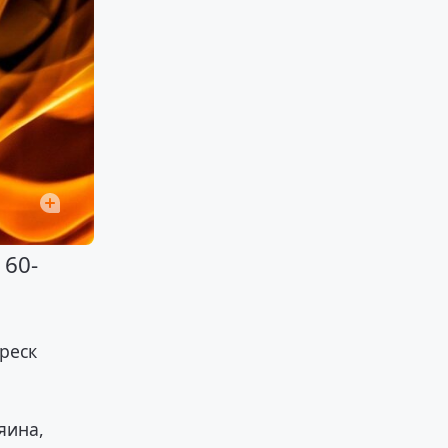
 60-
реск
яина,