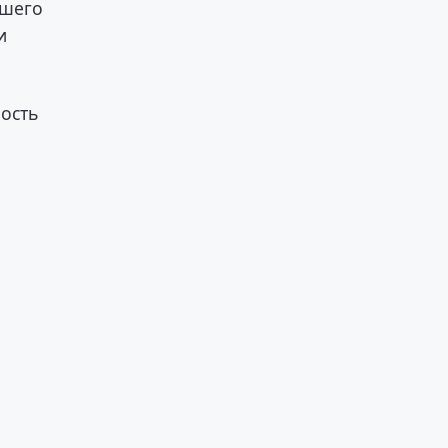
вшего
и
ость