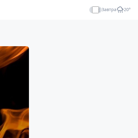
Завтра
+20°
Прямой эфир