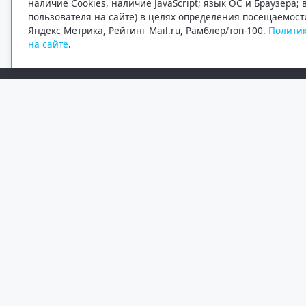
наличие Cookies, наличие JavaScript; язык ОС и Браузера;
пользователя на сайте) в целях определения посещаемост
Яндекс Метрика, Рейтинг Mail.ru, Рамблер/топ-100.
Политик
на сайте
.
Редакция
Электронная почта
+7 (8182) 20-46-02
info@region29.ru
Главный редактор — Журавлёв Константин Валерьевич