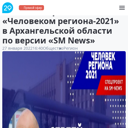
Бизнесмен-рекламист стал
Прямой эфир
«Человеком региона-2021»
в Архангельской области
по версии «SM News»
27 января 2022
16:40
Общество
Регион