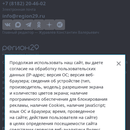
+7 (8182) 20-46-02
Электронная почта
info@region29.ru
Главный редактор — Журавлёв Константин Валерьевич
Продолжая использовать наш сайт, вы даете
Сетевое издание «Информационное агентство Регион 29»,
© 2016–2026
согласие на обработку пользовательских
Учредитель — общество с ограниченной ответственностью «Агентство
данных (IP-адрес; версия ОС; версия веб-
«Правда Севера».
браузера; сведения об устройстве (тип,
Выписка из реестра зарегистрированных средств массовой
производитель, модель); разрешение экрана
информации:
ЭЛ № ФС 77-74226
от 09.11.2018 выдано Федеральной
и количество цветов экрана; наличие
службой по надзору в сфере связи, информационных технологий
и массовых коммуникаций (Роскомнадзор).
программного обеспечения для блокирования
рекламы, наличие Cookies, наличие JavaScript;
При полном или частичном использовании любых материалов
язык ОС и Браузера; время, проведенное
гиперссылка на
region29.ru
обязательна. Копирование материалов без
на сайте; действия пользователя на сайте)
разрешения администрации сайта запрещено.
в целях определения посещаемости сайта
Правовая информация
.
средствами сервисов веб-аналитики Яндекс