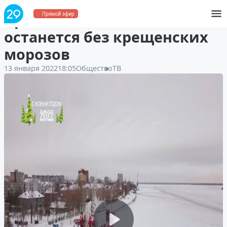
Архангельская область
Прямой эфир
останется без крещенских
морозов
13 января 2022
18:05
Общество
ТВ