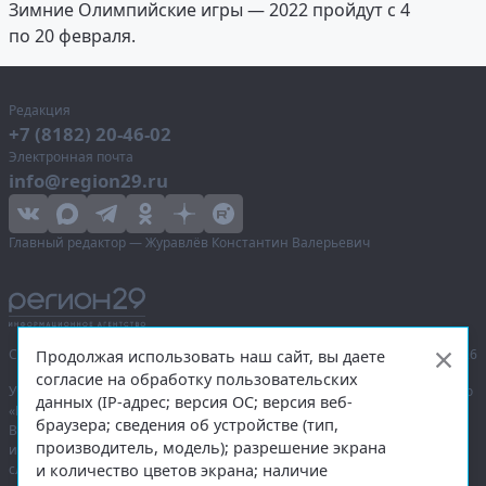
Зимние Олимпийские игры — 2022 пройдут с 4
по 20 февраля.
Редакция
+7 (8182) 20-46-02
Электронная почта
info@region29.ru
Главный редактор — Журавлёв Константин Валерьевич
Сетевое издание «Информационное агентство Регион 29»,
© 2016–2026
Продолжая использовать наш сайт, вы даете
согласие на обработку пользовательских
Учредитель — общество с ограниченной ответственностью «Агентство
данных (IP-адрес; версия ОС; версия веб-
«Правда Севера».
браузера; сведения об устройстве (тип,
Выписка из реестра зарегистрированных средств массовой
производитель, модель); разрешение экрана
информации:
ЭЛ № ФС 77-74226
от 09.11.2018 выдано Федеральной
и количество цветов экрана; наличие
службой по надзору в сфере связи, информационных технологий