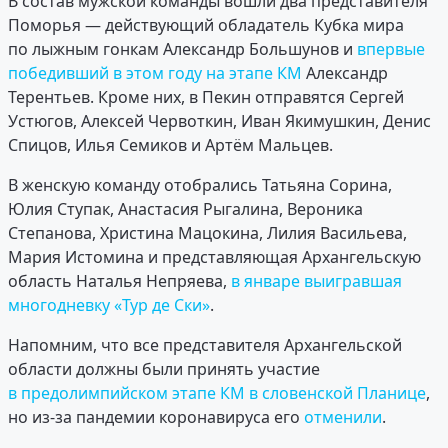
В состав мужской команды вошли два представителя
Поморья — действующий обладатель Кубка мира
по лыжным гонкам Александр Большунов и
впервые
победивший в этом году на этапе КМ
Александр
Терентьев. Кроме них, в Пекин отправятся Сергей
Устюгов, Алексей Червоткин, Иван Якимушкин, Денис
Спицов, Илья Семиков и Артём Мальцев.
В женскую команду отобрались Татьяна Сорина,
Юлия Ступак, Анастасия Рыгалина, Вероника
Степанова, Христина Мацокина, Лилия Васильева,
Мария Истомина и представляющая Архангельскую
область Наталья Непряева,
в январе выигравшая
многодневку «Тур де Ски»
.
Напомним, что все представителя Архангельской
области должны были принять участие
в предолимпийском этапе КМ в словенской Планице
,
но из-за пандемии коронавируса его
отменили
.