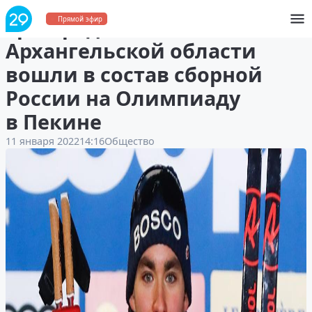
Три представителя
Прямой эфир
Архангельской области
вошли в состав сборной
России на Олимпиаду
в Пекине
11 января 2022
14:16
Общество