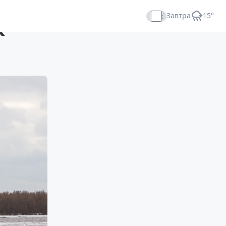
Завтра
+15°
к
Прямой эфир