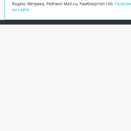
Яндекс Метрика, Рейтинг Mail.ru, Рамблер/топ-100.
Политик
на сайте
.
Редакция
Электронная почта
+7 (8182) 20-46-02
info@region29.ru
Главный редактор — Журавлёв Константин Валерьевич