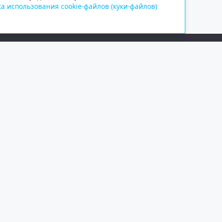
а использования cookie-файлов (куки-файлов)
Сетевое издание «Информационно
Учредитель — общество с ограни
Выписка из реестра зарегистрир
от 09.11.2018 выдано Федеральн
и массовых коммуникаций (Роск
При полном или частичном испо
обязательна. Копирование матер
Правовая информация
.
На информационном ресурсе пр