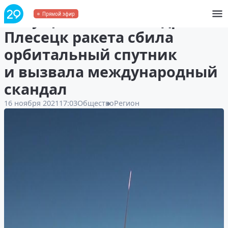
Запущенная с космодрома
Прямой эфир
Плесецк ракета сбила
орбитальный спутник
и вызвала международный
скандал
16 ноября 2021
17:03
Общество
Регион