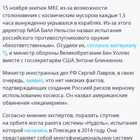
15 ноября экипаж МКС из-за возможности
столкновения с космическим мусором каждые 1,5
часа вынужденно укрывался в кораблях. Из-за этого
директор NASA Билл Нельсон назвал испытания
российского противоспутникового оружия
«безответственным». Осудили их,
согласно материалу
TJ
, и министр обороны Великобритании Бен Уоллес
вместе с госсекретарём США Энтони Блинкеном.
Министр иностранных дел РФ Сергей Лавров, в свою
очередь,
заявил
, что нет никаких фактов,
подтверждающих создание Россией рисков мирному
использованию космоса. Он назвал американские
обвинения «лицемерием».
Согласно мнению экспертов, поразить спутник
на орбите могла ракета системы «Нудоль», испытания
которой
начались
в Плесецке в 2014 году. Она
представляет собой многофункциональную систему