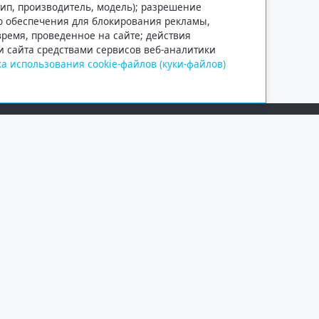
тип, производитель, модель); разрешение
го обеспечения для блокирования рекламы,
 время, проведенное на сайте; действия
и сайта средствами сервисов веб-аналитики
а использования cookie-файлов (куки-файлов)
Сетевое издание «Информационно
Учредитель — общество с ограни
Выписка из реестра зарегистрир
от 09.11.2018 выдано Федеральн
и массовых коммуникаций (Роск
При полном или частичном испо
обязательна. Копирование матер
Правовая информация
.