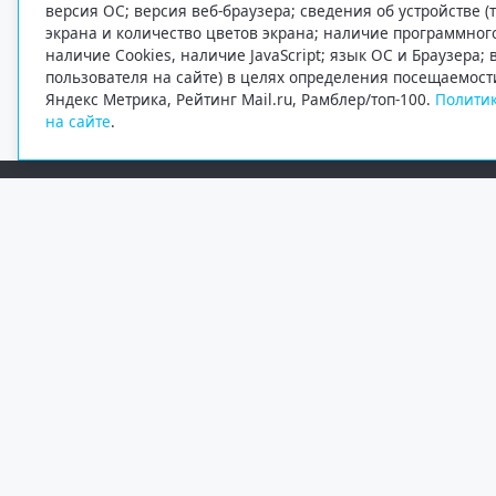
версия ОС; версия веб-браузера; сведения об устройстве (
экрана и количество цветов экрана; наличие программно
наличие Cookies, наличие JavaScript; язык ОС и Браузера;
пользователя на сайте) в целях определения посещаемост
Яндекс Метрика, Рейтинг Mail.ru, Рамблер/топ-100.
Политик
на сайте
.
Редакция
Электронная почта
+7 (8182) 20-46-02
info@region29.ru
Главный редактор — Журавлёв Константин Валерьевич