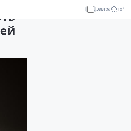
Завтра
+18°
рть
Прямой эфир
жей