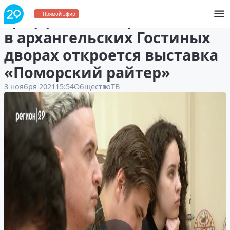
Граффити на бересте:
Прямой эфир
в архангельских Гостиных
дворах откроется выставка
«Поморский райтер»
3 ноября 2021
15:54
Общество
ТВ