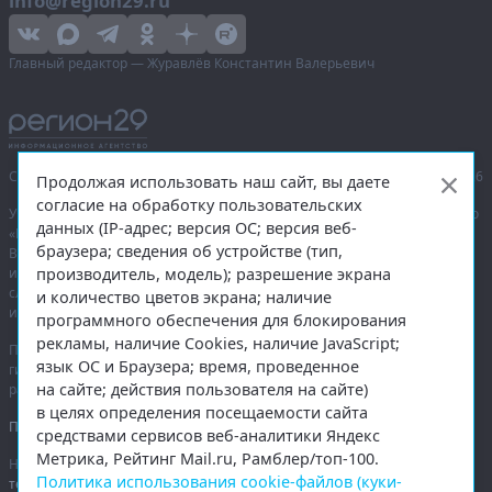
info@region29.ru
Главный редактор — Журавлёв Константин Валерьевич
Сетевое издание «Информационное агентство Регион 29»,
© 2016–2026
Продолжая использовать наш сайт, вы даете
согласие на обработку пользовательских
Учредитель — общество с ограниченной ответственностью «Агентство
данных (IP-адрес; версия ОС; версия веб-
«Правда Севера».
браузера; сведения об устройстве (тип,
Выписка из реестра зарегистрированных средств массовой
производитель, модель); разрешение экрана
информации:
ЭЛ № ФС 77-74226
от 09.11.2018 выдано Федеральной
службой по надзору в сфере связи, информационных технологий
и количество цветов экрана; наличие
и массовых коммуникаций (Роскомнадзор).
программного обеспечения для блокирования
рекламы, наличие Cookies, наличие JavaScript;
При полном или частичном использовании любых материалов
язык ОС и Браузера; время, проведенное
гиперссылка на
region29.ru
обязательна. Копирование материалов без
на сайте; действия пользователя на сайте)
разрешения администрации сайта запрещено.
в целях определения посещаемости сайта
Правовая информация
.
средствами сервисов веб-аналитики Яндекс
Метрика, Рейтинг Mail.ru, Рамблер/топ-100.
На информационном ресурсе применяются
рекомендательные
Политика использования cookie-файлов (куки-
технологии
.