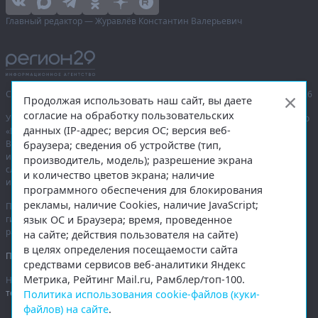
Главный редактор — Журавлёв Константин Валерьевич
Сетевое издание «Информационное агентство Регион 29»,
© 2016–2026
Продолжая использовать наш сайт, вы даете
согласие на обработку пользовательских
Учредитель — общество с ограниченной ответственностью «Агентство
данных (IP-адрес; версия ОС; версия веб-
«Правда Севера».
Выписка из реестра зарегистрированных средств массовой
браузера; сведения об устройстве (тип,
информации:
ЭЛ № ФС 77-74226
от 09.11.2018 выдано Федеральной
производитель, модель); разрешение экрана
службой по надзору в сфере связи, информационных технологий
и количество цветов экрана; наличие
и массовых коммуникаций (Роскомнадзор).
программного обеспечения для блокирования
рекламы, наличие Cookies, наличие JavaScript;
При полном или частичном использовании любых материалов
язык ОС и Браузера; время, проведенное
гиперссылка на
region29.ru
обязательна. Копирование материалов без
разрешения администрации сайта запрещено.
на сайте; действия пользователя на сайте)
в целях определения посещаемости сайта
Правовая информация
.
средствами сервисов веб-аналитики Яндекс
Метрика, Рейтинг Mail.ru, Рамблер/топ-100.
На информационном ресурсе применяются
рекомендательные
технологии
.
Политика использования cookie-файлов (куки-
файлов) на сайте
.