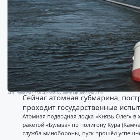
АПЛ проекта 955А «Борей-А». Фото минобороны РФ.
Сейчас атомная субмарина, пост
проходит государственные испыт
Атомная подводная лодка «Князь Олег» в 
ракетой «Булава» по полигону Кура (Камча
служба минобороны, пуск прошёл успешн