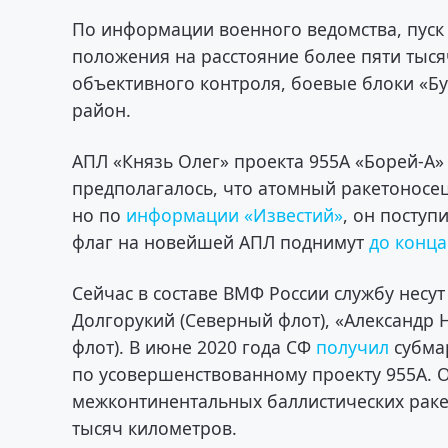
По информации военного ведомства, пуск
положения на расстояние более пяти тыс
объективного контроля, боевые блоки «Б
район.
АПЛ «Князь Олег» проекта 955А «Борей-А
предполагалось, что атомный ракетоносец
но по
информации «Известий»
, он поступ
флаг на новейшей АПЛ поднимут
до конца
Сейчас в составе ВМФ России службу несу
Долгорукий (Северный флот), «Александр
флот). В июне 2020 года СФ
получил
субма
по усовершенствованному проекту 955А. 
межконтинентальных баллистических ракет
тысяч километров.