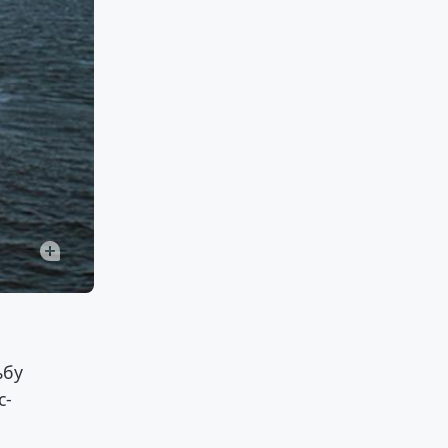
,
ьбу
с-