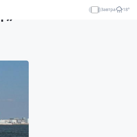
Завтра
+18°
г»
Прямой эфир