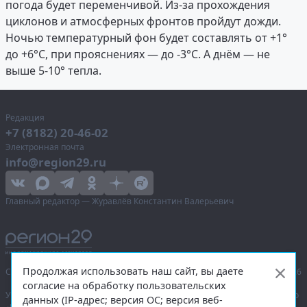
погода будет переменчивой. Из-за прохождения
циклонов и атмосферных фронтов пройдут дожди.
Ночью температурный фон будет составлять от +1°
до +6°С, при прояснениях — до -3°С. А днём — не
выше 5-10° тепла.
Редакция
+7 (8182) 20-46-02
Электронная почта
info@region29.ru
Главный редактор — Журавлёв Константин Валерьевич
Продолжая использовать наш сайт, вы даете
Сетевое издание «Информационное агентство Регион 29»,
© 2016–2026
согласие на обработку пользовательских
Учредитель — общество с ограниченной ответственностью «Агентство
данных (IP-адрес; версия ОС; версия веб-