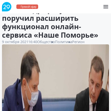
Александр Цыбульский
Прямой эфир
поручил расширить
функционал онлайн-
сервиса «Наше Поморье»
9 октября 2021
16:40
Общество
Политика
Регион