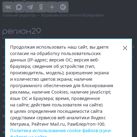
Главный редактор — Журавлёв Константин Валерьевич
Продолжая использовать наш сайт, вы даете
Сетевое издание «Информационное агентство Регион 29»,
© 2016–2026
согласие на обработку пользовательских
Учредитель — общество с ограниченной ответственностью «Агентство
данных (IP-адрес; версия ОС; версия веб-
«Правда Севера».
браузера; сведения об устройстве (тип,
Выписка из реестра зарегистрированных средств массовой
производитель, модель); разрешение экрана
информации:
ЭЛ № ФС 77-74226
от 09.11.2018 выдано Федеральной
и количество цветов экрана; наличие
службой по надзору в сфере связи, информационных технологий
и массовых коммуникаций (Роскомнадзор).
программного обеспечения для блокирования
рекламы, наличие Cookies, наличие JavaScript;
При полном или частичном использовании любых материалов
язык ОС и Браузера; время, проведенное
гиперссылка на
region29.ru
обязательна. Копирование материалов без
на сайте; действия пользователя на сайте)
разрешения администрации сайта запрещено.
в целях определения посещаемости сайта
Правовая информация
.
средствами сервисов веб-аналитики Яндекс
Метрика, Рейтинг Mail.ru, Рамблер/топ-100.
На информационном ресурсе применяются
рекомендательные
Политика использования cookie-файлов (куки-
технологии
.
файлов) на сайте
.