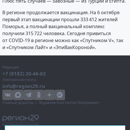
Плюс пять случаев — завозные — из Турции и Египта.
В регионе продолжается вакцинация. На 6 октября
первый этап вакцинации прошли 333 412 жителей
Поморья, а полный вакцинальный комплекс
получили 315 722 человека. Сегодня привиться
от COVID-19 в регионе можно как «Спутником V», так
и «Спутником Лайт» и «ЭпиВакКороной».
Редакция
+7 (8182) 20-46-02
Электронная почта
info@region29.ru
Главный редактор — Журавлёв Константин Валерьевич