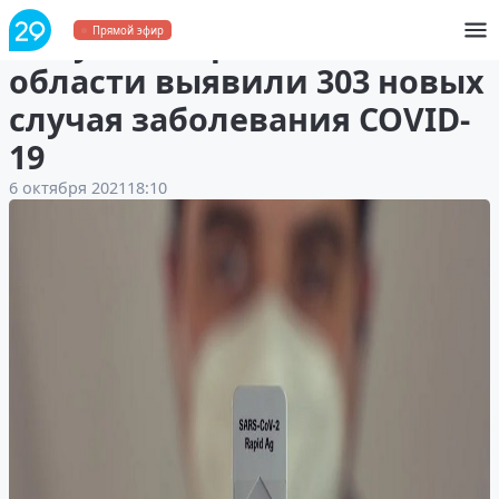
За сутки в Архангельской
Прямой эфир
области выявили 303 новых
случая заболевания COVID-
19
6 октября 2021
18:10