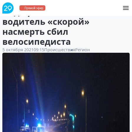
Под Архангельском
Прямой эфир
водитель «скорой»
насмерть сбил
велосипедиста
5 октября 2021
09:15
Происшествия
Регион