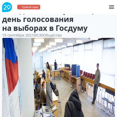
Сегодня — завершающий
Прямой эфир
день голосования
на выборах в Госдуму
19 сентября 2021
09:30
Общество