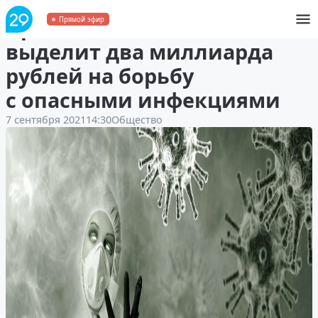
Правительство России
Прямой эфир
выделит два миллиарда
рублей на борьбу
с опасными инфекциями
7 сентября 2021
14:30
Общество