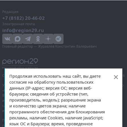
Редакция
+7 (8182) 20-46-02
Электронная почта
info@region29.ru
Главный редактор — Журавлёв Константин Валерьевич
Сетевое издание «Информационное агентство Регион 29»,
© 2016–2026
Продолжая использовать наш сайт, вы даете
согласие на обработку пользовательских
Учредитель — общество с ограниченной ответственностью «Агентство
данных (IP-адрес; версия ОС; версия веб-
«Правда Севера».
браузера; сведения об устройстве (тип,
Выписка из реестра зарегистрированных средств массовой
производитель, модель); разрешение экрана
информации:
ЭЛ № ФС 77-74226
от 09.11.2018 выдано Федеральной
и количество цветов экрана; наличие
службой по надзору в сфере связи, информационных технологий
и массовых коммуникаций (Роскомнадзор).
программного обеспечения для блокирования
рекламы, наличие Cookies, наличие JavaScript;
При полном или частичном использовании любых материалов
язык ОС и Браузера; время, проведенное
гиперссылка на
region29.ru
обязательна. Копирование материалов без