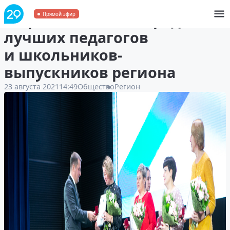
В Архангельске наградили
Прямой эфир
лучших педагогов
и школьников-
выпускников региона
23 августа 2021
14:49
Общество
Регион