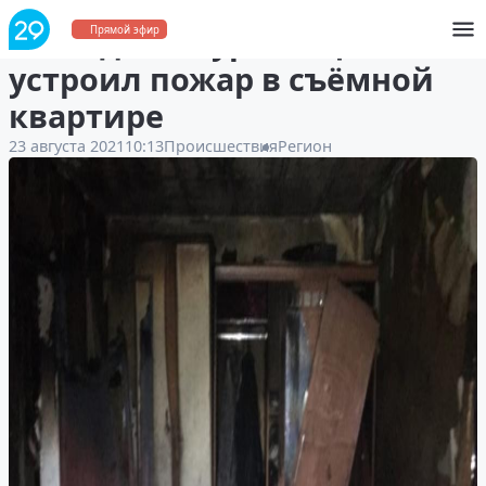
В Няндоме курильщик
Прямой эфир
устроил пожар в съёмной
квартире
23 августа 2021
10:13
Происшествия
Регион