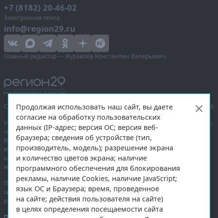
+7 (8182) 20-46-02
Электронная почта
info@region29.ru
Главный редактор — Журавлёв Константин Валерьевич
Продолжая использовать наш сайт, вы даете
Сетевое издание «Информационное агентство Регион 29»,
© 2016–2026
согласие на обработку пользовательских
Учредитель — общество с ограниченной ответственностью «Агентство
данных (IP-адрес; версия ОС; версия веб-
«Правда Севера».
браузера; сведения об устройстве (тип,
Выписка из реестра зарегистрированных средств массовой
производитель, модель); разрешение экрана
информации:
ЭЛ № ФС 77-74226
от 09.11.2018 выдано Федеральной
и количество цветов экрана; наличие
службой по надзору в сфере связи, информационных технологий
и массовых коммуникаций (Роскомнадзор).
программного обеспечения для блокирования
рекламы, наличие Cookies, наличие JavaScript;
При полном или частичном использовании любых материалов
язык ОС и Браузера; время, проведенное
гиперссылка на
region29.ru
обязательна. Копирование материалов без
на сайте; действия пользователя на сайте)
разрешения администрации сайта запрещено.
в целях определения посещаемости сайта
Правовая информация
.