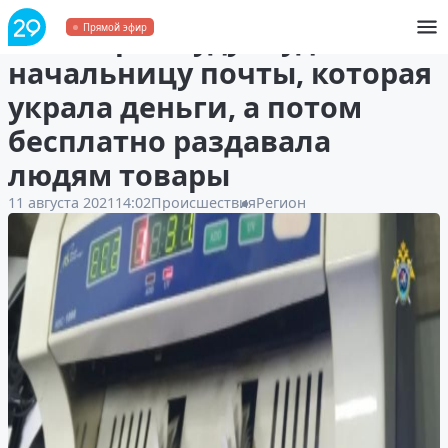
В Поморье будут судить
Прямой эфир
начальницу почты, которая
украла деньги, а потом
бесплатно раздавала
людям товары
11 августа 2021
14:02
Происшествия
Регион